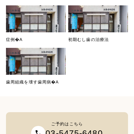
症例�A
初期むし歯の治療法
歯周組織を壊す歯周病�A
ご予約はこちら
03-5475-6480
call