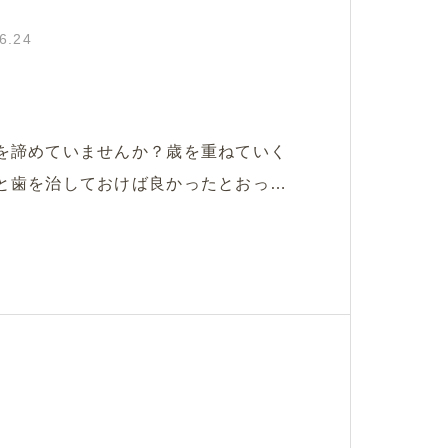
6.24
を諦めていませんか？歳を重ねていく
と歯を治しておけば良かったとおっし
っしゃいました。仕事が忙しいか
倒くさいから､､､痛くないから､､､そう
歯は感染症なので、ドンドン進行して