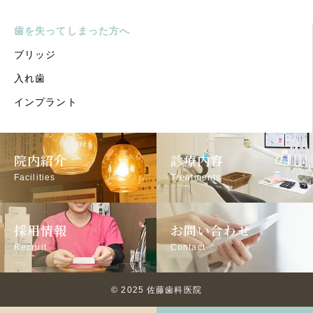
歯を失ってしまった方へ
ブリッジ
入れ歯
インプラント
院内紹介
診療内容
Facilities
Treatments
採用情報
お問い合わせ
Recruit
Contact
© 2025 佐藤歯科医院