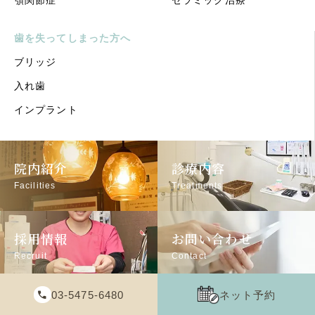
顎関節症
セラミック治療
歯を失ってしまった方へ
ブリッジ
入れ歯
インプラント
院内紹介
診療内容
Facilities
Treatments
採用情報
お問い合わせ
Recruit
Contact
03-5475-6480
ネット予約
© 2025 佐藤歯科医院