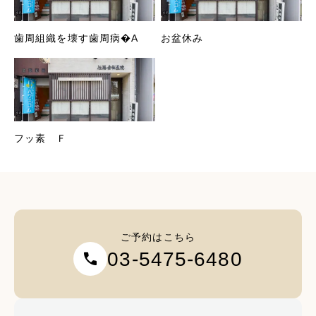
歯周組織を壊す歯周病�A
お盆休み
フッ素 Ｆ
ご予約はこちら
03-5475-6480
call